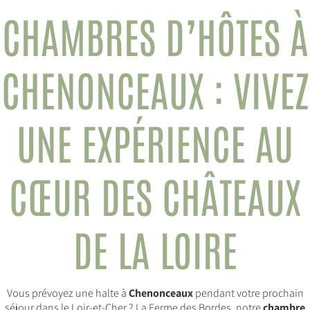
CHAMBRES D’HÔTES À
CHENONCEAUX : VIVEZ
UNE EXPÉRIENCE AU
CŒUR DES CHÂTEAUX
DE LA LOIRE
Vous prévoyez une halte à
Chenonceaux
pendant votre prochain
séjour dans le Loir-et-Cher ? La Ferme des Bordes, notre
chambre